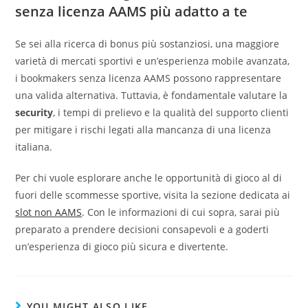
senza licenza AAMS più adatto a te
Se sei alla ricerca di bonus più sostanziosi, una maggiore
varietà di mercati sportivi e un’esperienza mobile avanzata,
i bookmakers senza licenza AAMS possono rappresentare
una valida alternativa. Tuttavia, è fondamentale valutare la
security
, i tempi di prelievo e la qualità del supporto clienti
per mitigare i rischi legati alla mancanza di una licenza
italiana.
Per chi vuole esplorare anche le opportunità di gioco al di
fuori delle scommesse sportive, visita la sezione dedicata ai
slot non AAMS
. Con le informazioni di cui sopra, sarai più
preparato a prendere decisioni consapevoli e a goderti
un’esperienza di gioco più sicura e divertente.
YOU MIGHT ALSO LIKE