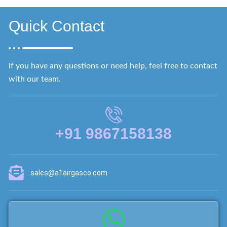
Quick Contact
If you have any questions or need help, feel free to contact
with our team.
+91 9867158138
sales@a1airgasco.com