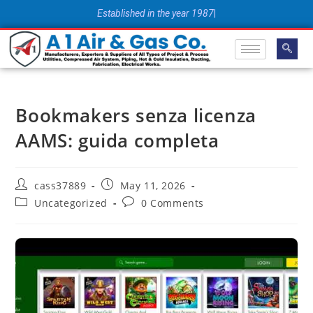
E
s
t
a
b
l
i
s
h
e
d
i
n
t
h
e
y
e
a
r
1
9
8
7
|
Bookmakers senza licenza
AAMS: guida completa
cass37889
May 11, 2026
Uncategorized
0 Comments