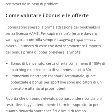
controversie in caso di problemi.
Come valutare i bonus e le offerte
I bonus sono spesso la prima attrazione dei bookmakers
senza licenza AAMS. Per capire se un’offerta è davvero
vantaggiosa, controlla sempre i
wagering requirements
,
ovvero il numero di volte che devi scommettere l’importo
del bonus prima di poter prelevare le vincite.
Bonus di benvenuto: cerca offerte con almeno il 100% di
matching e un requisito di scommessa sotto 30x.
Promozioni ricorrenti: cashback settimanale, quote
potenziate e bonus per sport live sono indicatori di un
operatore attento ai propri utenti.
Ricorda che un bonus elevato può nascondere condizioni
restrittive. Leggi attentamente i termini, soprattutto per
quanto riguarda sport specifici o limiti di tempo.