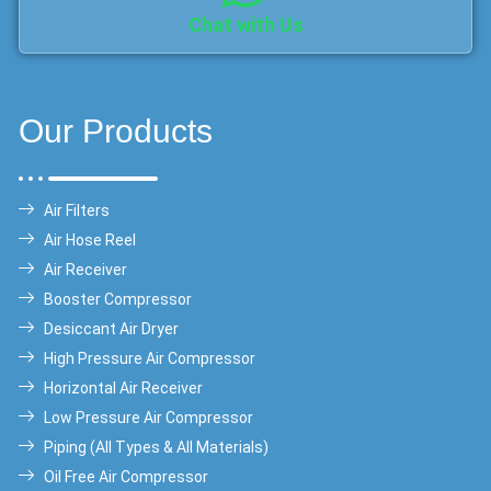
Chat with Us
Our Products
Air Filters
Air Hose Reel
Air Receiver
Booster Compressor
Desiccant Air Dryer
High Pressure Air Compressor
Horizontal Air Receiver
Low Pressure Air Compressor
Piping (All Types & All Materials)
Oil Free Air Compressor