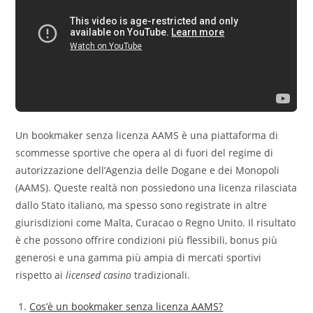
Un bookmaker senza licenza AAMS è una piattaforma di
scommesse sportive che opera al di fuori del regime di
autorizzazione dell’Agenzia delle Dogane e dei Monopoli
(AAMS). Queste realtà non possiedono una licenza rilasciata
dallo Stato italiano, ma spesso sono registrate in altre
giurisdizioni come Malta, Curacao o Regno Unito. Il risultato
è che possono offrire condizioni più flessibili, bonus più
generosi e una gamma più ampia di mercati sportivi
rispetto ai
licensed casino
tradizionali.
Cos’è un bookmaker senza licenza AAMS?