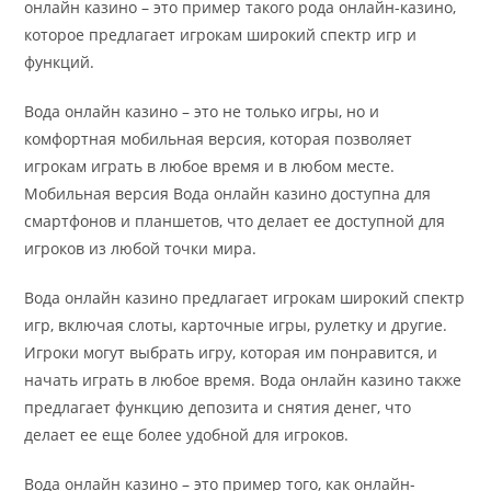
онлайн казино – это пример такого рода онлайн-казино,
которое предлагает игрокам широкий спектр игр и
функций.
Вода онлайн казино – это не только игры, но и
комфортная мобильная версия, которая позволяет
игрокам играть в любое время и в любом месте.
Мобильная версия Вода онлайн казино доступна для
смартфонов и планшетов, что делает ее доступной для
игроков из любой точки мира.
Вода онлайн казино предлагает игрокам широкий спектр
игр, включая слоты, карточные игры, рулетку и другие.
Игроки могут выбрать игру, которая им понравится, и
начать играть в любое время. Вода онлайн казино также
предлагает функцию депозита и снятия денег, что
делает ее еще более удобной для игроков.
Вода онлайн казино – это пример того, как онлайн-