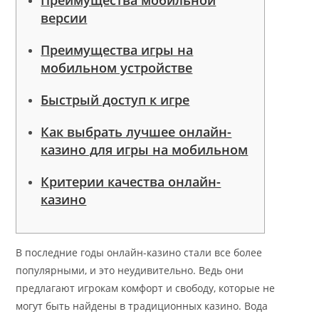
Преимущества мобильной
версии
Преимущества игры на
мобильном устройстве
Быстрый доступ к игре
Как выбрать лучшее онлайн-
казино для игры на мобильном
Критерии качества онлайн-
казино
В последние годы онлайн-казино стали все более
популярными, и это неудивительно. Ведь они
предлагают игрокам комфорт и свободу, которые не
могут быть найдены в традиционных казино. Вода