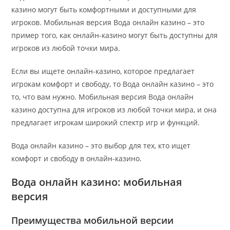
казино могут быть комфортными и доступными для
игроков. Мобильная версия Вода онлайн казино – это
пример того, как онлайн-казино могут быть доступны для
игроков из любой точки мира.
Если вы ищете онлайн-казино, которое предлагает
игрокам комфорт и свободу, то Вода онлайн казино – это
то, что вам нужно. Мобильная версия Вода онлайн
казино доступна для игроков из любой точки мира, и она
предлагает игрокам широкий спектр игр и функций.
Вода онлайн казино – это выбор для тех, кто ищет
комфорт и свободу в онлайн-казино.
Вода онлайн казино: мобильная
версия
Преимущества мобильной версии