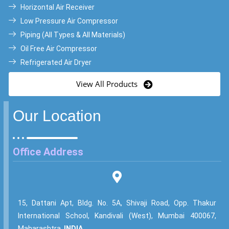
Horizontal Air Receiver
Low Pressure Air Compressor
Piping (All Types & All Materials)
Oil Free Air Compressor
Refrigerated Air Dryer
View All Products
Our Location
Office Address
15, Dattani Apt, Bldg. No. 5A, Shivaji Road, Opp. Thakur
International School, Kandivali (West), Mumbai 400067,
Maharashtra,
INDIA
.