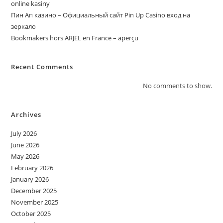
online kasiny
Пин Ап казино – Официальный сайт Pin Up Casino вход на
зеркало
Bookmakers hors ARJEL en France – aperçu
Recent Comments
No comments to show.
Archives
July 2026
June 2026
May 2026
February 2026
January 2026
December 2025
November 2025
October 2025