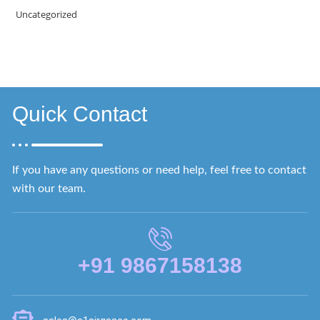
Uncategorized
Quick Contact
If you have any questions or need help, feel free to contact
with our team.
+91 9867158138