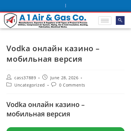
|
Vodka онлайн казино –
мобильная версия
cass37889
June 28, 2026
Uncategorized
0 Comments
Vodka онлайн казино –
мобильная версия