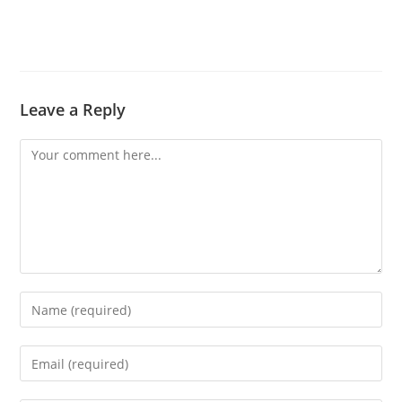
Leave a Reply