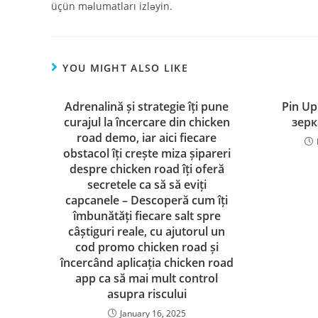
üçün məlumatları izləyin.
YOU MIGHT ALSO LIKE
Adrenalină și strategie îți pune
Pin Up
curajul la încercare din chicken
зерк
road demo, iar aici fiecare
obstacol îți crește miza șipareri
despre chicken road îți oferă
secretele ca să să eviți
capcanele – Descoperă cum îți
îmbunătăți fiecare salt spre
câștiguri reale, cu ajutorul un
cod promo chicken road și
încercând aplicația chicken road
app ca să mai mult control
asupra riscului
January 16, 2025