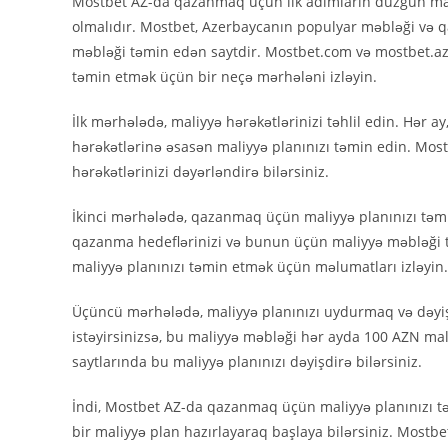
Mostbet AZ-da qazanmaq üçün ilk adımların düzgün mal
olmalıdır. Mostbet, Azerbaycanın populyar məbləği və q
məbləği təmin edən saytdir. Mostbet.com və mostbet.az s
təmin etmək üçün bir neçə mərhələni izləyin.
İlk mərhələdə, maliyyə hərəkətlərinizi təhlil edin. Hər ay
hərəkətlərinə əsasən maliyyə planınızı təmin edin. Mos
hərəkətlərinizi dəyərləndirə bilərsiniz.
İkinci mərhələdə, qazanmaq üçün maliyyə planınızı tə
qazanma hedeflərinizi və bunun üçün maliyyə məbləği t
maliyyə planınızı təmin etmək üçün məlumatları izləyin.
Üçüncü mərhələdə, maliyyə planınızı uydurmaq və dəy
istəyirsinizsə, bu maliyyə məbləği hər ayda 100 AZN ma
saytlarında bu maliyyə planınızı dəyişdirə bilərsiniz.
İndi, Mostbet AZ-da qazanmaq üçün maliyyə planınızı t
bir maliyyə plan hazırlayaraq başlaya bilərsiniz. Mostb