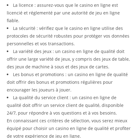
La licence : assurez-vous que le casino en ligne est
licencié et réglementé par une autorité de jeu en ligne
fiable.
La sécurité : vérifiez que le casino en ligne utilise des
protocoles de sécurité robustes pour protéger vos données
personnelles et vos transactions.
La variété des jeux : un casino en ligne de qualité doit
offrir une large variété de jeux, y compris des jeux de table,
des jeux de machine à sous et des jeux de cartes.
Les bonus et promotions : un casino en ligne de qualité
doit offrir des bonus et promotions régulières pour
encourager les joueurs à jouer.
La qualité du service client : un casino en ligne de
qualité doit offrir un service client de qualité, disponible
24/7, pour répondre à vos questions et à vos besoins.
En connaissant ces critères de sélection, vous serez mieux
équipé pour choisir un casino en ligne de qualité et profiter
de votre expérience de jeu en ligne.