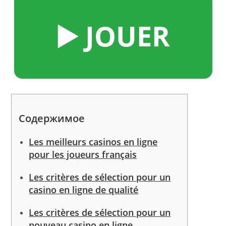
▶️ JOUER
Содержимое
Les meilleurs casinos en ligne
pour les joueurs français
Les critères de sélection pour un
casino en ligne de qualité
Les critères de sélection pour un
nouveau casino en ligne