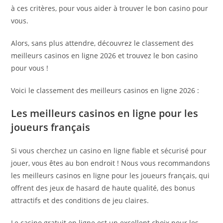
à ces critères, pour vous aider à trouver le bon casino pour
vous.
Alors, sans plus attendre, découvrez le classement des
meilleurs casinos en ligne 2026 et trouvez le bon casino
pour vous !
Voici le classement des meilleurs casinos en ligne 2026 :
Les meilleurs casinos en ligne pour les
joueurs français
Si vous cherchez un casino en ligne fiable et sécurisé pour
jouer, vous êtes au bon endroit ! Nous vous recommandons
les meilleurs casinos en ligne pour les joueurs français, qui
offrent des jeux de hasard de haute qualité, des bonus
attractifs et des conditions de jeu claires.
Le casino gratuit en ligne est un excellent choix pour les