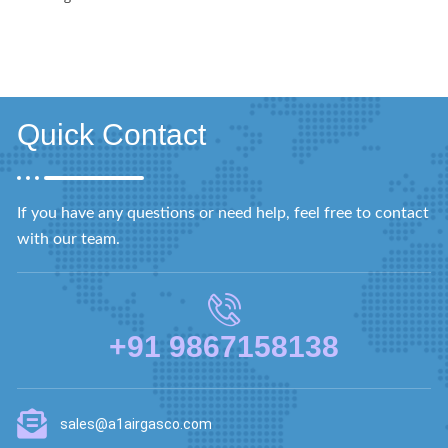
Quick Contact
If you have any questions or need help, feel free to contact
with our team.
+91 9867158138
sales@a1airgasco.com