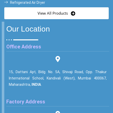
Refrigerated Air Dryer
View All Products
Our Location
Office Address
15, Dattani Apt, Bldg. No. 5A, Shivaji Road, Opp. Thakur
International School, Kandivali (West), Mumbai 400067,
Maharashtra,
INDIA
.
Factory Address