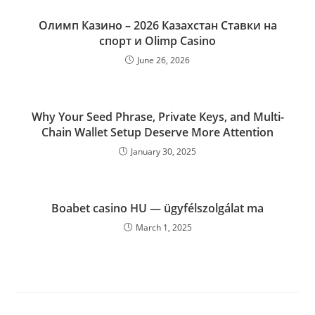
Олимп Казино – 2026 Казахстан Ставки на
спорт и Olimp Casino
June 26, 2026
Why Your Seed Phrase, Private Keys, and Multi-
Chain Wallet Setup Deserve More Attention
January 30, 2025
Boabet casino HU — ügyfélszolgálat ma
March 1, 2025