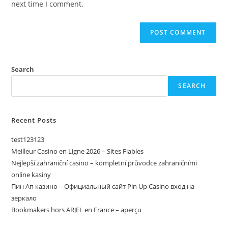
next time I comment.
Search
SEARCH
Recent Posts
test123123
Meilleur Casino en Ligne 2026 – Sites Fiables
Nejlepší zahraniční casino – kompletní průvodce zahraničními
online kasiny
Пин Ап казино – Официальный сайт Pin Up Casino вход на
зеркало
Bookmakers hors ARJEL en France – aperçu