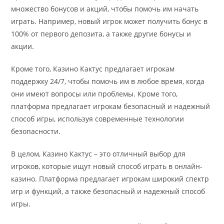
множество бонусов и акций, чтобы помочь им начать
играть. Например, новый игрок может получить бонус в
100% от первого депозита, а также другие бонусы и
акции.
Кроме того, Казино Кактус предлагает игрокам
поддержку 24/7, чтобы помочь им в любое время, когда
они имеют вопросы или проблемы. Кроме того,
платформа предлагает игрокам безопасный и надежный
способ игры, используя современные технологии
безопасности.
В целом, Казино Кактус – это отличный выбор для
игроков, которые ищут новый способ играть в онлайн-
казино. Платформа предлагает игрокам широкий спектр
игр и функций, а также безопасный и надежный способ
игры.