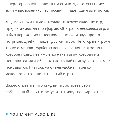
Операторы очень полезны, и они всегда готовы помочь,
если у вас возникнут вопросы», – пишет один из игроков.
Другие игроки также отмечают высокое качество игр,
предлагаемых на платформе. «Я играл в несколько игр, и
я был поражен их качеством. Графика и звук просто
потрясающие!», – пишет другой игрок. Некоторые игроки
также отмечают удобство использования платформы,
которое позволяет им легко найти игру, которая им
понравится. «Я люблю, как легко найти игру, которая мне
понравится. Платформа очень удобная и легко
использовать», – пишет третий игрок.
Важно отметить, что каждый игрок имеет свой
собственный опыт, и результаты могут варьироваться.
YOU MIGHT ALSO LIKE