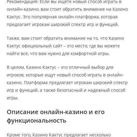
Рекомендация: Если вы ищете новый способ играть в
онлайн-казино, вам стоит обратить внимание на Казино
Кактус. Это популярная онлайн-платформа, которая
предлагает игрокам широкий спектр игр и функций.
Также, вам стоит обратить внимание на то, что Казино
Кактус официальный сайт – это место, где вы можете
найти все, что вам нужно для комфортной игры.
В целом, Казино Кактус – это отличный выбор для
игроков, которые ищут новый способ играть в онлайн-
казино. Платформа предлагает игрокам широкий спектр
игр и функций, а также безопасный и надежный способ
игры.
Описание онлайн-казино и его
функциональность
Кроме того, Казино Кактус предлагает несколько