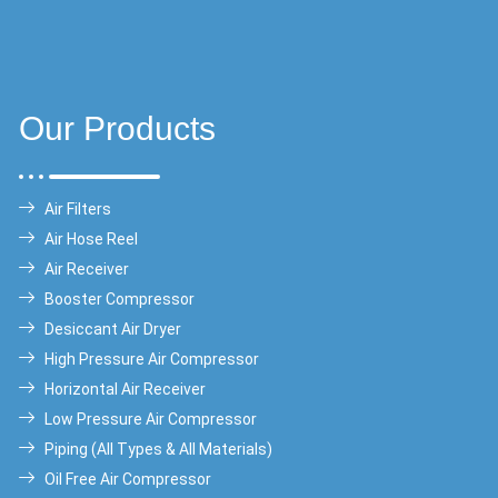
Our Products
Air Filters
Air Hose Reel
Air Receiver
Booster Compressor
Desiccant Air Dryer
High Pressure Air Compressor
Horizontal Air Receiver
Low Pressure Air Compressor
Piping (All Types & All Materials)
Oil Free Air Compressor