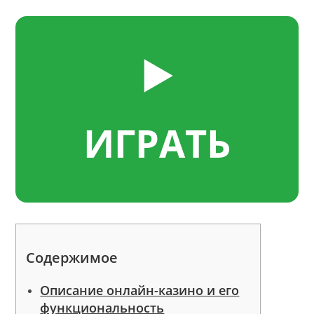
▶️
ИГРАТЬ
Содержимое
Описание онлайн-казино и его
функциональность